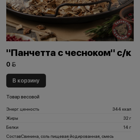
"Панчетта с чесноком" с/к
0 
В корзину
Товар весовой
Энерг. ценность
344 ккал
Жиры
32 г
Белки
14 г
Состав
Свинина, соль пищевая йодированная, смесь