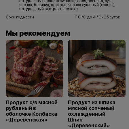
натуральных пряностей: сельдерея, чеснока, лук,
чеснок, базилик, орегано, чеснок сушеный (хлопья),
натуральный экстракт чеснока.
Срок годности
Т 0 °С до 4 °С- 25 суток
Мы рекомендуем
Продукт с/в мясной
Продукт из шпика
рубленый в
мясной копченый
оболочке Колбаска
охлажденный
«Деревенская»
Шпик
«Деревенский»