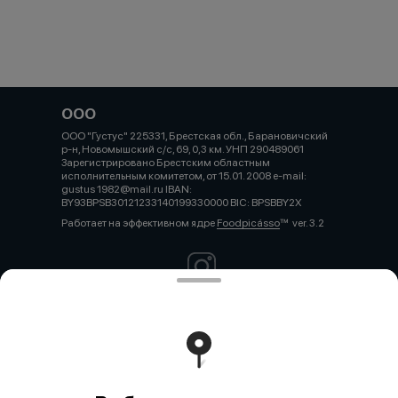
ООО
ООО "Густус" 225331, Брестская обл., Барановичский
р-н, Новомышский с/с, 69, 0,3 км. УНП 290489061
Зарегистрировано Брестским областным
исполнительным комитетом, от 15.01. 2008 e-mail:
gustus 1982@mail.ru IBAN:
BY93BPSB30121233140199330000 BIC: BPSBBY2X
Работает на эффективном ядре
Foodpicásso
ver. 3.2
Политика конфиденциальности