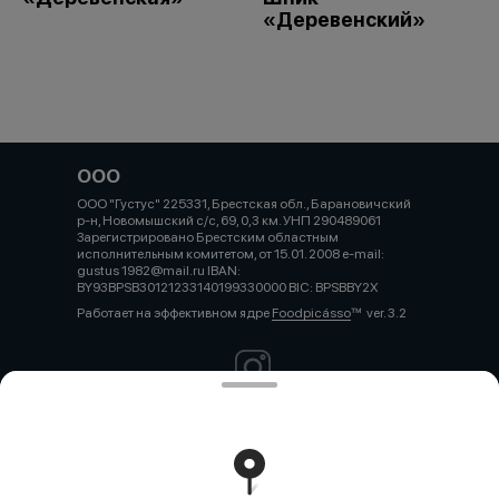
«Деревенский»
ООО
ООО "Густус" 225331, Брестская обл., Барановичский
р-н, Новомышский с/с, 69, 0,3 км. УНП 290489061
Зарегистрировано Брестским областным
исполнительным комитетом, от 15.01. 2008 e-mail:
gustus 1982@mail.ru IBAN:
BY93BPSB30121233140199330000 BIC: BPSBBY2X
Работает на эффективном ядре
Foodpicásso
ver. 3.2
Политика конфиденциальности