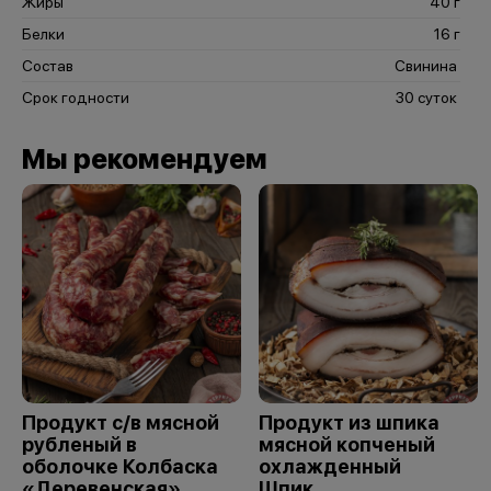
Жиры
40 г
Белки
16 г
Состав
Свинина
Срок годности
30 суток
Мы рекомендуем
Продукт с/в мясной
Продукт из шпика
рубленый в
мясной копченый
оболочке Колбаска
охлажденный
«Деревенская»
Шпик