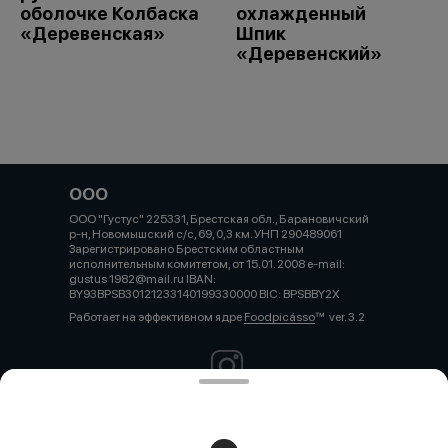
оболочке Колбаска
охлажденный
«Деревенская»
Шпик
«Деревенский»
ООО
ООО "Густус" 225331, Брестская обл., Барановичский
р-н, Новомышский с/с, 69, 0,3 км. УНП 290489061
Зарегистрировано Брестским областным
исполнительным комитетом, от 15.01. 2008 e-mail:
gustus 1982@mail.ru IBAN:
BY93BPSB30121233140199330000 BIC: BPSBBY2X
Работает на эффективном ядре
Foodpicásso
ver. 3.2
Политика конфиденциальности