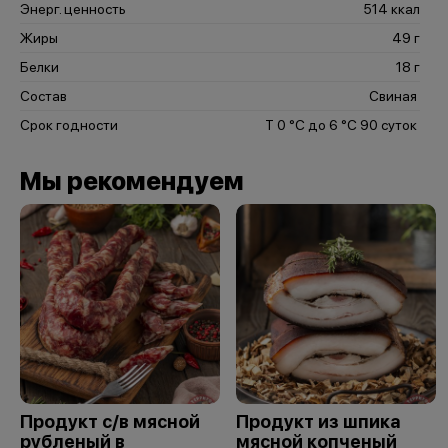
Энерг. ценность
514 ккал
Жиры
49 г
Белки
18 г
Состав
Свиная
Срок годности
Т 0 °С до 6 °С 90 суток
Мы рекомендуем
Продукт с/в мясной
Продукт из шпика
рубленый в
мясной копченый