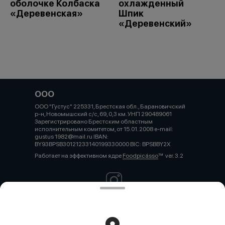
оболочке Колбаска
охлажденный
«Деревенская»
Шпик
«Деревенский»
ООО
ООО "Густус" 225331, Брестская обл., Барановичский
р-н, Новомышский с/с, 69, 0,3 км. УНП 290489061
Зарегистрировано Брестским областным
исполнительным комитетом, от 15.01. 2008 e-mail:
gustus 1982@mail.ru IBAN:
BY93BPSB30121233140199330000 BIC: BPSBBY2X
Работает на эффективном ядре
Foodpicásso
ver. 3.2
Политика конфиденциальности