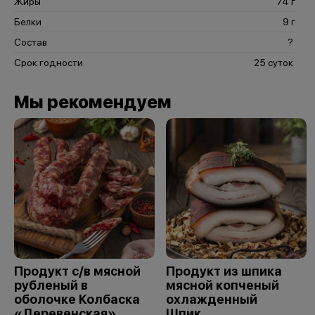
Жиры
74 г
Белки
9 г
Состав
?
Срок годности
25 суток
Мы рекомендуем
Продукт с/в мясной
Продукт из шпика
рубленый в
мясной копченый
оболочке Колбаска
охлажденный
«Деревенская»
Шпик