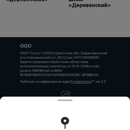
«Деревенский»
ООО
ООО "Густус" 225331, Брестская обл., Барановичский
р-н, Новомышский с/с, 69, 0,3 км. УНП 290489061
Зарегистрировано Брестским областным
исполнительным комитетом, от 15.01. 2008 e-mail:
gustus 1982@mail.ru IBAN:
BY93BPSB30121233140199330000 BIC: BPSBBY2X
Работает на эффективном ядре
Foodpicásso
ver. 3.2
Политика конфиденциальности