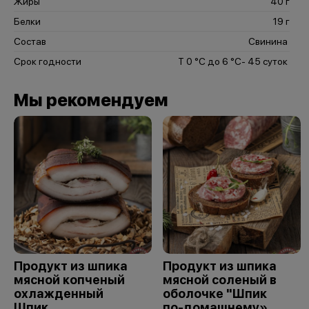
Жиры
40 г
Белки
19 г
Состав
Свинина
Срок годности
Т 0 °С до 6 °С- 45 суток
Мы рекомендуем
Продукт из шпика
Продукт из шпика
мясной копченый
мясной соленый в
охлажденный
оболочке "Шпик
Шпик
по-домашнему»