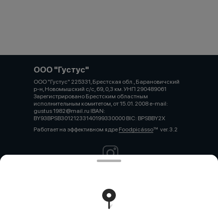
ООО "Густус"
ООО "Густус" 225331, Брестская обл., Барановичский
р-н, Новомышский с/с, 69, 0,3 км. УНП 290489061
Зарегистрировано Брестским областным
исполнительным комитетом, от 15.01. 2008 e-mail:
gustus 1982@mail.ru IBAN:
BY93BPSB30121233140199330000 BIC: BPSBBY2X
Работает на эффективном ядре
Foodpicásso
ver. 3.2
Политика конфиденциальности