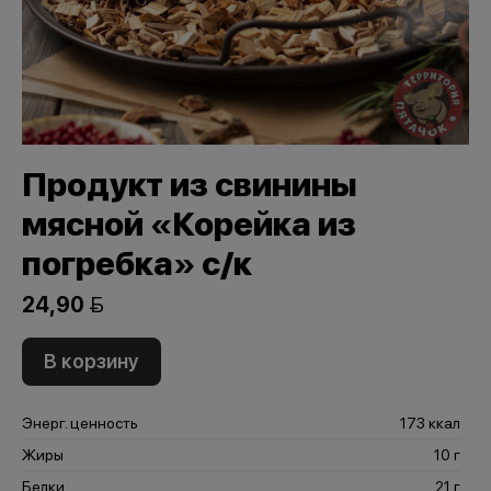
Продукт из свинины
мясной «Корейка из
погребка» с/к
24,90 
В корзину
Энерг. ценность
173 ккал
Жиры
10 г
Белки
21 г