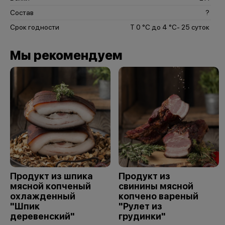
Состав
?
Срок годности
Т 0 °С до 4 °С- 25 суток
Мы рекомендуем
Продукт из шпика
Продукт из
мясной копченый
свинины мясной
охлажденный
копчено вареный
"Шпик
"Рулет из
деревенский"
грудинки"