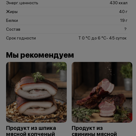
Энерг. ценность
430 ккал
Жиры
40 г
Белки
19 г
Состав
?
Срок годности
Т 0 °С до 6 °С- 45 суток
Мы рекомендуем
Продукт из шпика
Продукт из
мясной копченый
свинины мясной