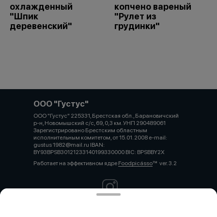
охлажденный
копчено вареный
"Шпик
"Рулет из
деревенский"
грудинки"
ООО "Густус"
ООО "Густус" 225331, Брестская обл., Барановичский
р-н, Новомышский с/с, 69, 0,3 км. УНП 290489061
Зарегистрировано Брестским областным
исполнительным комитетом, от 15.01. 2008 e-mail:
gustus 1982@mail.ru IBAN:
BY93BPSB30121233140199330000 BIC: BPSBBY2X
Работает на эффективном ядре
Foodpicásso
ver. 3.2
Политика конфиденциальности