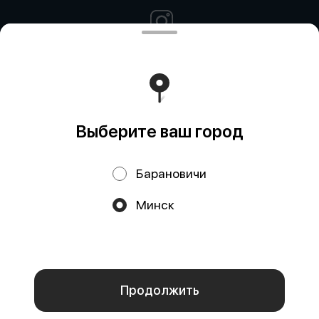
Политика конфиденциальности
Выберите ваш город
Барановичи
Акции, скидки, кэшбэк − в нашем приложении!
Минск
Мы используем куки.
Пользуясь сайтом, вы даёте согласие на
обработку файлов cookie вашего браузера и использование
аналитических сервисов согласно нашей
политике
конфиденциальности
.
ОК