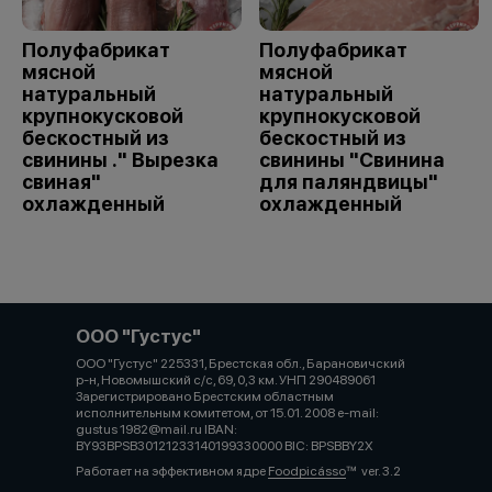
Полуфабрикат
Полуфабрикат
мясной
мясной
натуральный
натуральный
крупнокусковой
крупнокусковой
бескостный из
бескостный из
свинины ." Вырезка
свинины "Свинина
свиная"
для паляндвицы"
охлажденный
охлажденный
ООО "Густус"
ООО "Густус" 225331, Брестская обл., Барановичский
р-н, Новомышский с/с, 69, 0,3 км. УНП 290489061
Зарегистрировано Брестским областным
исполнительным комитетом, от 15.01. 2008 e-mail:
gustus 1982@mail.ru IBAN:
BY93BPSB30121233140199330000 BIC: BPSBBY2X
Работает на эффективном ядре
Foodpicásso
ver. 3.2