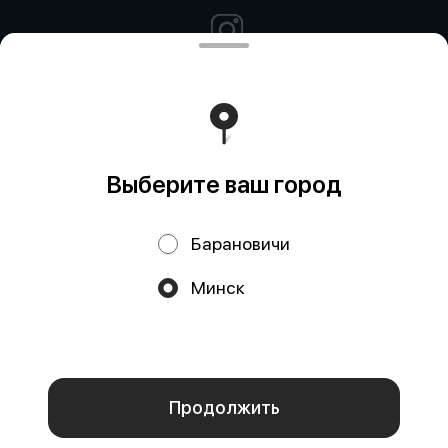
Политика конфиденциальности
Выберите ваш город
Барановичи
Акции, скидки, кэшбэк − в нашем приложении!
Минск
Мы используем куки.
Пользуясь сайтом, вы даёте согласие на
обработку файлов cookie вашего браузера и использование
аналитических сервисов согласно нашей
политике
конфиденциальности
.
ОК