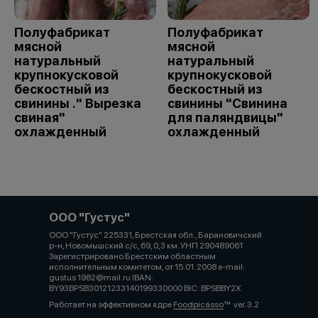
Полуфабрикат
Полуфабрикат
мясной
мясной
натуральный
натуральный
крупнокусковой
крупнокусковой
бескостный из
бескостный из
свинины ." Вырезка
свинины "Свинина
свиная"
для паляндвицы"
охлажденный
охлажденный
ООО "Густус"
ООО "Густус" 225331, Брестская обл., Барановичский
р-н, Новомышский с/с, 69, 0,3 км. УНП 290489061
Зарегистрировано Брестским областным
исполнительным комитетом, от 15.01. 2008 e-mail:
gustus 1982@mail.ru IBAN:
BY93BPSB30121233140199330000 BIC: BPSBBY2X
Работает на эффективном ядре
Foodpicásso
ver. 3.2